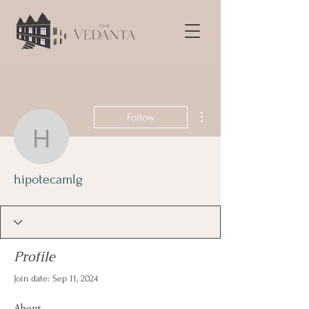
More actions
Follow
hipotecamlg
hipotecamlg
Profile
Join date: Sep 11, 2024